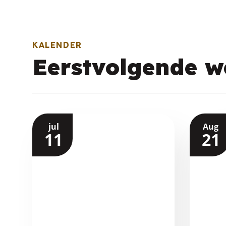
Schell
KALENDER
Eerstvolgende w
jul
Aug
11
21