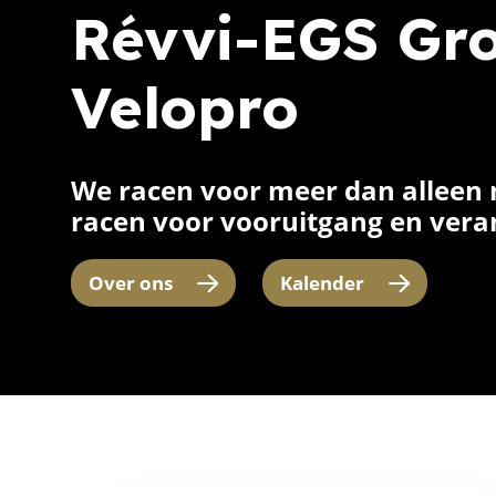
Révvi-EGS Gr
Velopro
We racen voor meer dan alleen
racen voor vooruitgang en vera
Over ons
Kalender
Home