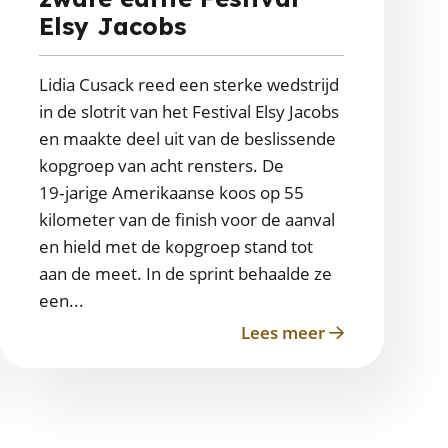
Elsy Jacobs
Lidia Cusack reed een sterke wedstrijd
in de slotrit van het Festival Elsy Jacobs
en maakte deel uit van de beslissende
kopgroep van acht rensters. De
19‑jarige Amerikaanse koos op 55
kilometer van de finish voor de aanval
en hield met de kopgroep stand tot
aan de meet. In de sprint behaalde ze
een...
Lees meer
about
Cusack
toont
lef
in
zware
editie