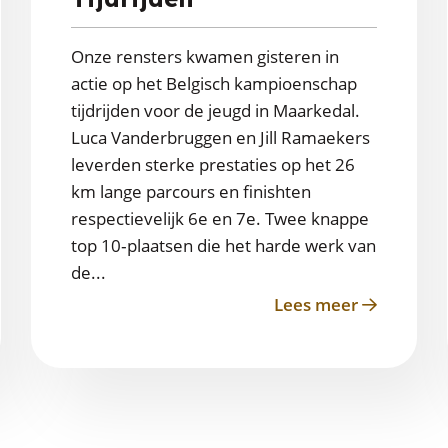
Onze rensters kwamen gisteren in
actie op het Belgisch kampioenschap
tijdrijden voor de jeugd in Maarkedal.
Luca Vanderbruggen en Jill Ramaekers
leverden sterke prestaties op het 26
km lange parcours en finishten
respectievelijk 6e en 7e. Twee knappe
top 10‑plaatsen die het harde werk van
de...
Lees meer
about
Dubbele
top
en,
10
op
BK
er
Tijdrijden