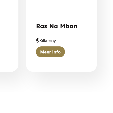
Ras Na Mban
Kilkenny
Meer info
about
Ras
Na
Mban