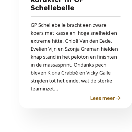
Schellebelle
GP Schellebelle bracht een zware
koers met kasseien, hoge snelheid en
extreme hitte. Chloë Van den Eede,
Evelien Vijn en Szonja Greman hielden
knap stand in het peloton en finishten
in de massasprint. Ondanks pech
bleven Kiona Crabbé en Vicky Galle
strijden tot het einde, wat de sterke
teaminzet...
Lees meer
about
Kassei
hitte
en
karakt
in
GP