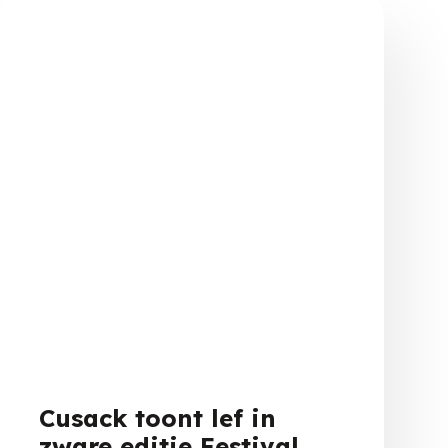
Cusack toont lef in
zware editie Festival