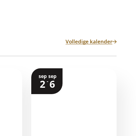
Festival
Elsy
Jacobs
Volledige kalender
sep
sep
2
6
-