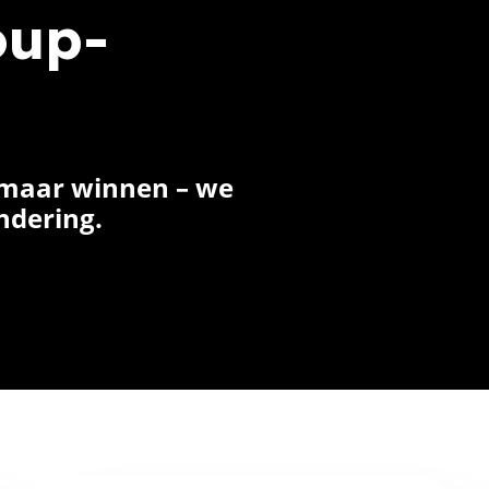
oup-
 maar winnen – we
ndering.