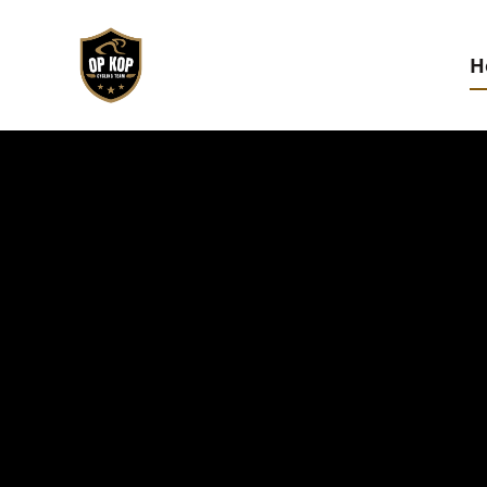
Naar
hoofdinhoud
H
Afbeelding