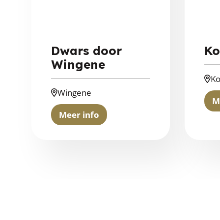
Dwars door
Ko
Wingene
Ko
Wingene
M
Meer info
about
Dwars
door
Wingene