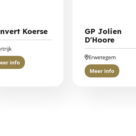
nvert Koerse
GP Jolien
D'Hoore
rtrijk
Erwetegem
eer info
about
Meer info
Konvert
about
Koerse
GP
Jolien
D'Hoore